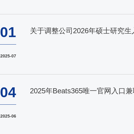
01
关于调整公司2026年硕士研究
2025-07
04
2025年Beats365唯一官网
2025-06