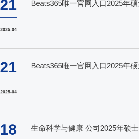
21
Beats365唯一官网入口202
2025-04
21
Beats365唯一官网入口202
2025-04
18
生命科学与健康 公司2025年