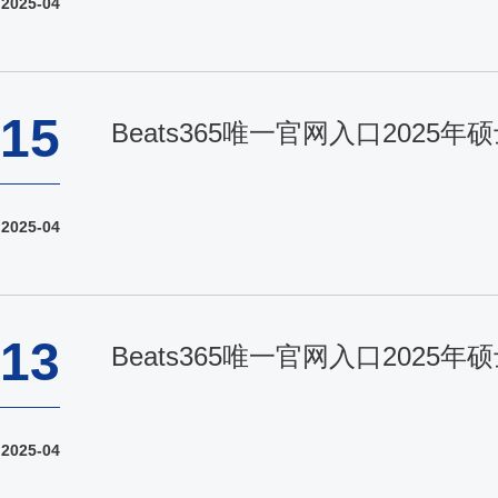
2025-04
15
Beats365唯一官网入口202
2025-04
13
Beats365唯一官网入口202
2025-04