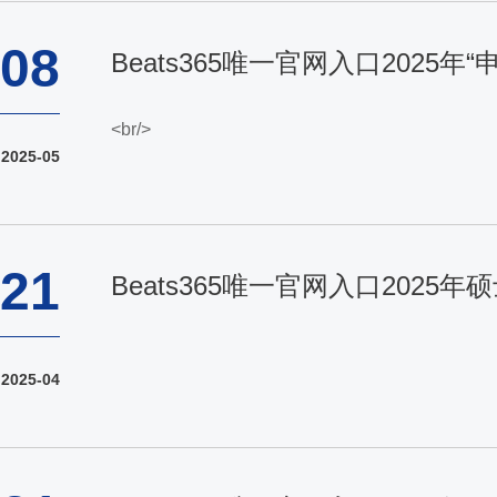
08
Beats365唯一官网入口202
<br/>
2025-05
21
Beats365唯一官网入口202
2025-04