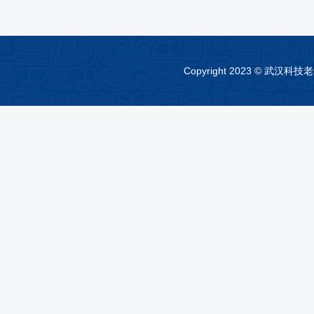
Copyright 2023 © 武