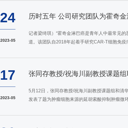
24
历时五年 公司研究团队为霍奇
记者梁绮琪）“霍奇金淋巴癌是青年人中最常见的恶
2023-05
道。该团队自2018年起着手研究CAR-T细胞免
汉波睿达生物科技有限公司合作，开展临床试验。201
17
张同存教授/祝海川副教授课题组
5月12日，张同存教授/祝海川副教授课题组和清华
2023-05
发表了题为肿瘤细胞来源的延胡索酸抑制肿瘤微环境中CD8+ T细胞的抗肿瘤
microenvironment）的研究论文，揭示了肿