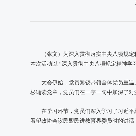
（张文）为深入贯彻落实中央八项规定精
本次活动以 “深入贯彻中央八项规定精神学
大会伊始，党员黎钗带领全体党员重温
杉诵读党章，党员们在一字一句中加深了对
在学习环节，党员们深入学习了习近平
看望政协会议民盟民进教育界委员时的讲话