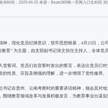
发布时间：2025-04-25 来源：Beats365唯一官网入口生科院 
神，强化党员纪律意识，筑牢思想根基，4月25日，公司研
习教育” 为主题，由支部副书记张文担任主持人，全体党
入党誓词。党员们在宣誓时发出的誓言，表达出党员们对
党的性质、宗旨及纲领的理解，进一步增强了党性修养。
总书记在贵州、云南考察时的重要讲话精神，领会其对地
，围绕教育领域改革与发展积极发言，为教育事业出谋划