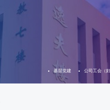
基层党建
公司工会（