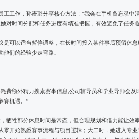
员工工作，孙语璐分享核心方法：“我会在手机备忘录中
让她对时间分配和任务进度有精准把握，有效避免了任务
议是可以适当暂停调整，在长时间投入某件事后预留休息
助他们的经验少走弯路。
耗费额外精力搜索赛事信息,公司辅导员和学业导师会及时将
参赛机遇。”
段，牺牲部分休息时间是常态，但合理规划和借力能让效
从零开始熟悉赛事流程与项目逻辑；大二时，她进入专业