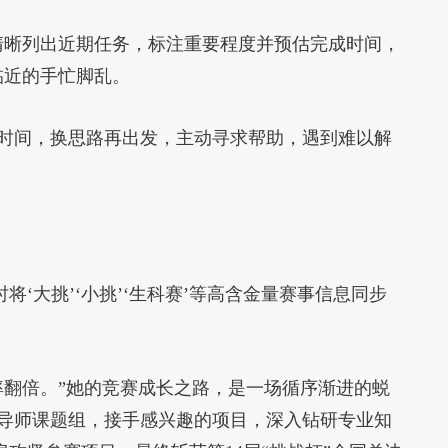
清晰列出近期任务，标注重要程度并预估完成时间，
临近的手忙脚乱。
时间，换思路再出发，主动寻求帮助，遇到难以解
‘大挑’‘小挑’‘生科赛’等高含金量赛事信息同步
率翻倍。”她的竞赛成长之路，是一场循序渐进的蜕
导师课题组，接手感兴趣的项目，深入钻研专业知