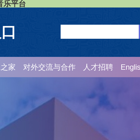
与音乐平台
入口
工之家
对外交流与合作
人才招聘
Engli