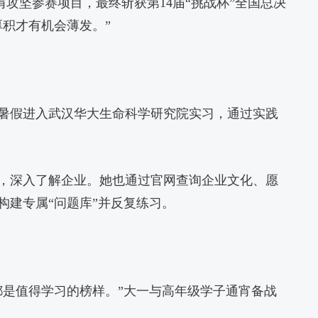
攻坚参赛项目，最终斩获第14届“挑战杯”全国总决
积才有机会薄发。”
暑假进入武汉华大生命科学研究院实习，通过实践
，深入了解企业。她也通过官网查询企业文化、愿
建专属“问题库”并反复练习。
都是值得学习的榜样。”大一与高年级学子通宵备战