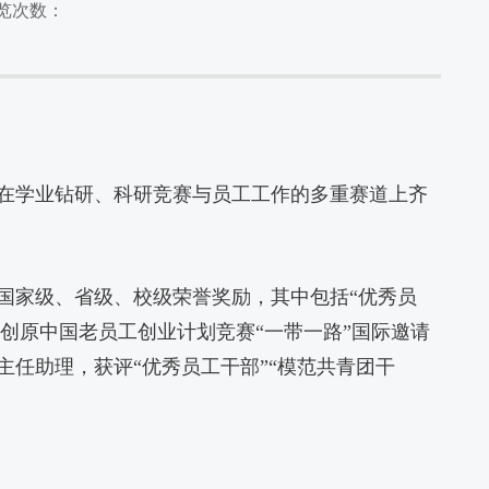
浏览次数：
，在学业钻研、科研竞赛与员工工作的多重赛道上齐
国家级、省级、校级荣誉奖励，其中包括“优秀员
泰创原中国老员工创业计划竞赛“一带一路”国际邀请
任助理，获评“优秀员工干部”“模范共青团干