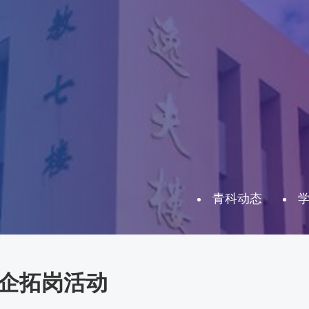
青科动态
企拓岗活动